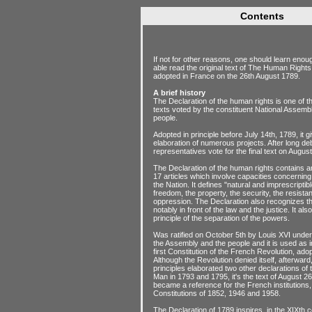
Contents
If not for other reasons, one should learn enou
able read the original text of The Human Rights
adopted in France on the 26th August 1789.
A brief history
The Declaration of the human rights is one of 
texts voted by the constituent National Assemb
people.
Adopted in principle before July 14th, 1789, it g
elaboration of numerous projects. After long de
representatives vote for the final text on Augus
The Declaration of the human rights contains a
17 articles which involve capacities concerning 
the Nation. It defines "natural and imprescriptibl
freedom, the property, the security, the resistan
oppression. The Declaration also recognizes the
notably in front of the law and the justice. It als
principle of the separation of the powers.
Was ratified on October 5th by Louis XVI under
the Assembly and the people and it is used as i
first Constitution of the French Revolution, ado
Although the Revolution denied itself, afterward
principles elaborated two other declarations of t
Man in 1793 and 1795, it's the text of August 26
became a reference for the French institutions, 
Constitutions of 1852, 1946 and 1958.
The Declaration of 1789 inspires, in the XIXth c