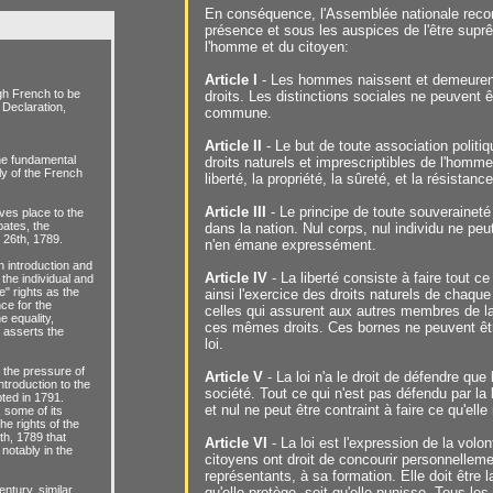
En conséquence, l'Assemblée nationale recon
présence et sous les auspices de l'être suprê
l'homme et du citoyen:
Article I
- Les hommes naissent et demeurent
gh French to be
droits. Les distinctions sociales ne peuvent êt
 Declaration,
commune.
Article II
- Le but de toute association politi
the fundamental
droits naturels et imprescriptibles de l'homme
ly of the French
liberté, la propriété, la sûreté, et la résistanc
Article III
- Le principe de toute souveraineté
ives place to the
bates, the
dans la nation. Nul corps, nul individu ne peut
t 26th, 1789.
n'en émane expressément.
n introduction and
Article IV
- La liberté consiste à faire tout ce
the individual and
e" rights as the
ainsi l'exercice des droits naturels de chaq
ce for the
celles qui assurent aux autres membres de la
 equality,
ces mêmes droits. Ces bornes ne peuvent êtr
o asserts the
loi.
 the pressure of
Article V
- La loi n'a le droit de défendre que 
ntroduction to the
société. Tout ce qui n'est pas défendu par la
pted in 1791.
et nul ne peut être contraint à faire ce qu'ell
, some of its
he rights of the
th, 1789 that
Article VI
- La loi est l'expression de la volo
notably in the
citoyens ont droit de concourir personnelleme
représentants, à sa formation. Elle doit être 
entury, similar
qu'elle protège, soit qu'elle punisse. Tous le