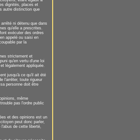
s dignités, places et
s autre distinction que
arrêté ni détenu que dans
mes qu'elle a prescrites.
 font exécuter des ordres
oyen appelé ou saisi en
d coupable par la
ines strictement et
uni qu'en vertu d'une loi
 et légalement appliquée.
t jusqu'à ce qu'il ait été
 l'arrêter, toute rigueur
 sa personne doit être
s opinions, même
trouble pas l'ordre public
ées et des opinions est un
 citoyen peut donc parler,
l'abus de cette liberté,