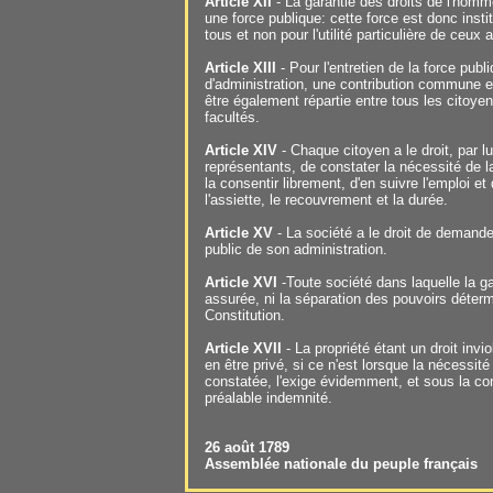
Article XII
- La garantie des droits de l'homm
une force publique: cette force est donc insti
tous et non pour l'utilité particulière de ceux 
Article XIII
- Pour l'entretien de la force pub
d'administration, une contribution commune es
être également répartie entre tous les citoyen
facultés.
Article XIV
- Chaque citoyen a le droit, par 
représentants, de constater la nécessité de la
la consentir librement, d'en suivre l'emploi et 
l'assiette, le recouvrement et la durée.
Article XV
- La société a le droit de demand
public de son administration.
Article XVI
-Toute société dans laquelle la ga
assurée, ni la séparation des pouvoirs déterm
Constitution.
Article XVII
- La propriété étant un droit invi
en être privé, si ce n'est lorsque la nécessit
constatée, l'exige évidemment, et sous la con
préalable indemnité.
26 août 1789
Assemblée nationale du peuple français