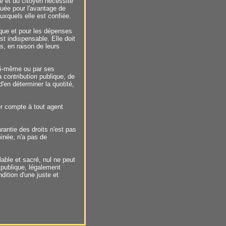
e et du citoyen nécessite
tuée pour l'avantage de
auxquels elle est confiée.
lique et pour les dépenses
t indispensable. Elle doit
s, en raison de leurs
lui-même ou par ses
 contribution publique, de
d'en déterminer la quotité,
er compte à tout agent
rantie des droits n'est pas
inée, n'a pas de
olable et sacré, nul ne peut
é publique, légalement
dition d'une juste et