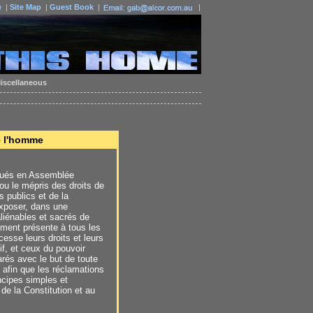
e
|
Site Map
|
Guest Book
|
|
iscellaneous
e l'homme
itués en Assemblée
 ou le mépris des droits de
 publics et de la
exposer, dans une
aliénables et sacrés de
mment présente à tous les
esse leurs droits et leurs
if, et ceux du pouvoir
rés avec le but de toute
; afin que les réclamations
ncipes simples et
de la Constitution et au