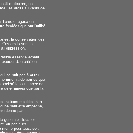
naît et déclare, en
me, les droits suivants de
 libres et égaux en
re fondées que sur l'utilité
que est la conservation des
. Ces droits sont la
e à l'oppression.
 réside essentiellement
 exercer d'autorité qui
 qui ne nuit pas à autrui:
ue homme n'a de bornes que
 société la jouissance de
e déterminées que par la
les actions nuisibles à la
 loi ne peut être empêché,
e n'ordonne pas.
nté générale. Tous les
nt, ou par leurs
la même pour tous, soit
s citoyens, étant égaux à