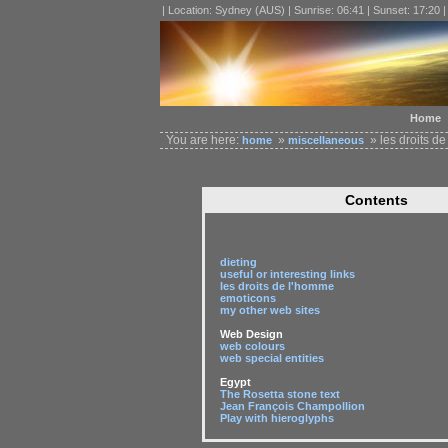
| Location: Sydney (AUS) | Sunrise: 06:41 | Sunset: 17:20 
Home
You are here:
»
» les droits d
home
miscellaneous
Contents
dieting
useful or interesting links
les droits de l'homme
emoticons
my other web sites
Web Design
web colours
web special entities
Egypt
The Rosetta stone text
Jean François Champollion
Play with hieroglyphs