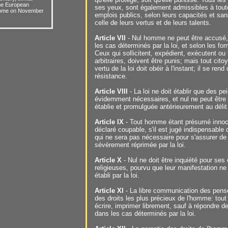
the European
ses yeux, sont également admissibles à toute
 Rome on November
emplois publics, selon leurs capacités et san
celle de leurs vertus et de leurs talents.
Article VII
- Nul homme ne peut être accusé, 
les cas déterminés par la loi, et selon les for
Ceux qui sollicitent, expédient, exécutent ou
arbitraires, doivent être punis; mais tout cit
vertu de la loi doit obéir à l'instant; il se ren
résistance.
Article VIII
- La loi ne doit établir que des pe
évidemment nécessaires, et nul ne peut être p
établie et promulguée antérieurement au délit
Article IX
- Tout homme étant présumé innocen
déclaré coupable, s'il est jugé indispensable de
qui ne sera pas nécessaire pour s'assurer de
sévèrement réprimée par la loi.
Article X
- Nul ne doit être inquiété pour se
religieuses, pourvu que leur manifestation ne 
établi par la loi.
Article XI
- La libre communication des pens
des droits les plus précieux de l'homme: tout
écrire, imprimer librement, sauf à répondre de 
dans les cas déterminés par la loi.