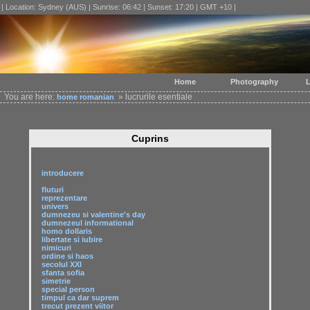
| Location: Sydney (AUS) | Sunrise: 06:42 | Sunset: 17:20 | GMT +10 |
Home
Photography
L
You are here:
» lucrurile esentiale
home
romanian
Cuprins
introducere
fluturi
reprezentare
univers
dumnezeu si valentine's day
dumnezeul informational
homo dollaris
libertate si iubire
nimicuri
ordine si haos
secolul XXI
sfanta sofia
simetrie
special person
timpul ca dar suprem
trecut prezent viitor